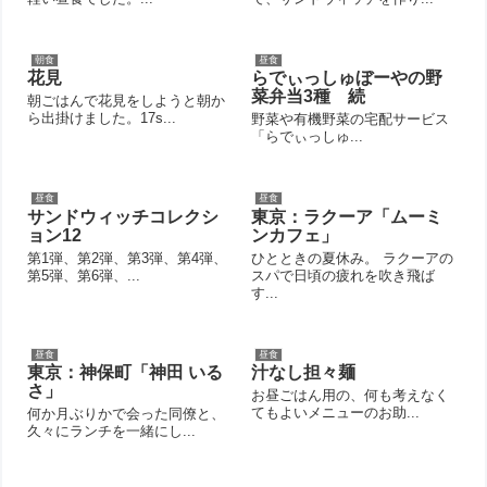
朝食
昼食
花見
らでぃっしゅぼーやの野
菜弁当3種 続
朝ごはんで花見をしようと朝か
ら出掛けました。17s...
野菜や有機野菜の宅配サービス
「らでぃっしゅ...
昼食
昼食
サンドウィッチコレクシ
東京：ラクーア「ムーミ
ョン12
ンカフェ」
第1弾、第2弾、第3弾、第4弾、
ひとときの夏休み。 ラクーアの
第5弾、第6弾、...
スパで日頃の疲れを吹き飛ば
す...
昼食
昼食
東京：神保町「神田 いる
汁なし担々麺
さ」
お昼ごはん用の、何も考えなく
てもよいメニューのお助...
何か月ぶりかで会った同僚と、
久々にランチを一緒にし...