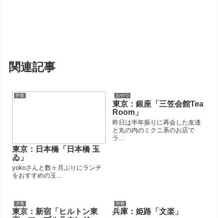
関連記事
外食
おやつ
東京：銀座「三笠会館Tea
Room」
昨日は半年振りに再会した友達
と丸の内のミクニ系のお店で
ラ...
東京：日本橋「日本橋 玉
ゐ」
yokoさんと数ヶ月ぶりにランチ
をおすすめの玉...
夕食
外食
東京：新宿「ヒルトン東
兵庫：姫路「文楽」