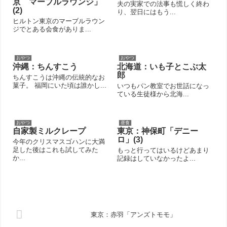
京 マーブルラウンジ」
夫の実家での法事も慌しく終わ
(2)
り、翌日にはもう...
ヒルトン東京のマーブルラウン
ジでとある会食がありま...
おやつ
おやつ
沖縄：ちんすこう
北海道：いも子とこぶ太
郎
ちんすこうは沖縄の伝統的なお
菓子。 福岡にいた頃は誰かし...
いつもパン教室でお世話になっ
ている生徒様から北海...
おやつ
昼食
自家製ミルクレープ
東京：神保町「デニー
ロ」(3)
今年のクリスマスゴハンに大満
足した後はこれも試してみた
もっと行ってはいるけどあまり
か...
記録はしていなかったよ...
東京：赤羽「アンズトモモ」