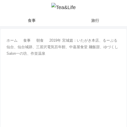
食事
旅行
ホーム
食事
朝食
2019年 宮城篇：いたがき本店、るーぷる
仙台、仙台城跡、三居沢電気百年館、中嘉屋食堂 麺飯甜、ゆづくし
Salon一の坊、作並温泉