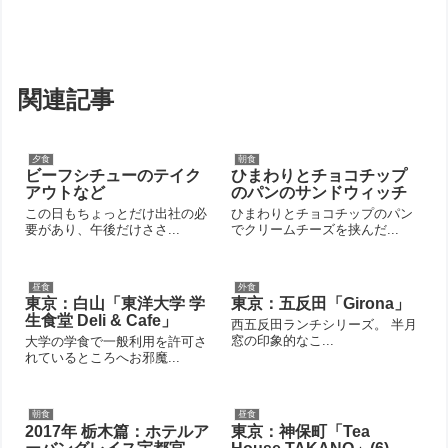
関連記事
夕食
朝食
ビーフシチューのテイク
ひまわりとチョコチップ
アウトなど
のパンのサンドウィッチ
この日もちょっとだけ出社の必
ひまわりとチョコチップのパン
要があり、午後だけささ...
でクリームチーズを挟んだ...
昼食
外食
東京：白山「東洋大学 学
東京：五反田「Girona」
生食堂 Deli & Cafe」
西五反田ランチシリーズ。 半月
窓の印象的なこ...
大学の学食で一般利用を許可さ
れているところへお邪魔...
朝食
昼食
2017年 栃木篇：ホテルア
東京：神保町「Tea