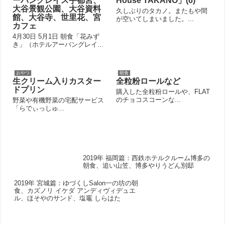
ーバングレイス宇都宮、
House TAKANO」(6)
大谷景観公園、大谷資料
久しぶりのタカノ。またもや間
館、大谷寺、世里花、宮
が空いてしまいました。...
カフェ
4月30日 5月1日 朝食「花みず
き」（ホテルアーバングレイ...
おやつ
朝食
生クリーム入りカスター
全粒粉ロールなど
ドプリン
購入した全粒粉ロールや、FLAT
のチョコスコーンな...
野菜や有機野菜の宅配サービス
「らでぃっしゅ...
2019年 福岡篇：西鉄ホテルクルーム博多の
朝食、追い山笠、博多やりうどん別邸
2019年 宮城篇：ゆづくしSalon一の坊の朝
食、カズノリ イケダ アンディヴィデュエ
ル、ほそやのサンド、塩竈 しらはた