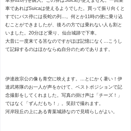
車券620円を購入。この券はSuicaが使えません。一回乗
車であればSuicaは使えるようでした。買って振り向くと
すでにバス停には長蛇の列…。何とか11時の便に乗り込
むことができましたが、後ろの方では乗れない人も割と
いました。20分ほど乗り、仙台城跡で下車。
大昔に一度来てる筈なのですがほぼ記憶になく…こうし
て記録するのはほかならぬ自分のためであります。
伊達政宗公の像も青空に映えます。…とにかく暑い！伊
達武将隊のお一人が声をかけて、ベストポジションで記
念撮影をしてくれました。写真の掛け声は「チーズ！」
ではなく「ずんだもち！」。笑顔で撮れます。
河岸段丘の上にある青葉城跡なので見晴らしがよい。