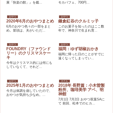
展「快楽の館」』を鑑...
モカパフェ、700円...
おやつ
おやつ
2020年6月のおやつまとめ
鎌倉紅谷のクルミッ子
6月のおやつ色々の一部をまと
このお菓子を知ったのはここ数
め。冒頭は、夫がいただ...
年で、神奈川で生まれ育...
おやつ
おやつ
FOUNDRY（ファウンド
福岡：ゆず胡椒おかき
リー）のクリスマスケー
福岡に帰った日のことがすでに
キ
遠くなってしまってい...
今年はクリスマス的には何にも
していなくて、それど...
おやつ
ホテル
2025年1月のおやつまとめ
2018年 長野篇：小木曽製
粉所、珈琲美学 アベ、明
今月は体調を崩していたので、
神館
おやつが気持ち少なめ。...
7月1日 7月2日 おやつ双葉SAに
て 前回、松本でのヒカ...