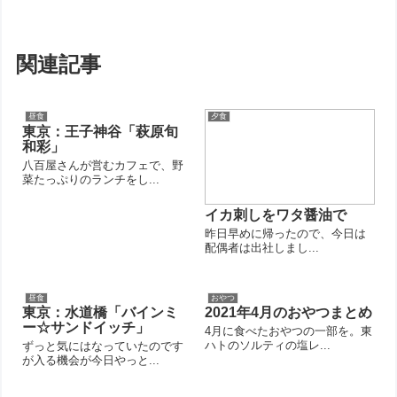
関連記事
昼食
夕食
東京：王子神谷「萩原旬
和彩」
八百屋さんが営むカフェで、野
菜たっぷりのランチをし...
イカ刺しをワタ醤油で
昨日早めに帰ったので、今日は
配偶者は出社しまし...
昼食
おやつ
東京：水道橋「バインミ
2021年4月のおやつまとめ
ー☆サンドイッチ」
4月に食べたおやつの一部を。東
ハトのソルティの塩レ...
ずっと気にはなっていたのです
が入る機会が今日やっと...