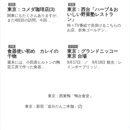
昼食
昼食
東京：コメダ珈琲店(3)
東京：西台「ハーブ＆お
いしい野菜塾レストラ
関東にもたくさんありますが、
ン」
まだ4回目の訪問。今回...
時々TV番組で見掛けるこちらの
お店、折角ゴールデン...
夕食
ホテル
食器使い初め カレイの
東京：グランドニッコー
干物
東京 台場
週末には、小田原ヒルトンの陶
9月17日 ／ 9月18日 観光：レ
芸工房で作った食器...
インボーブリッジ...
東京：西巣鴨「鴨台食堂」
東京：新宿「追分だんご本舗」(2)