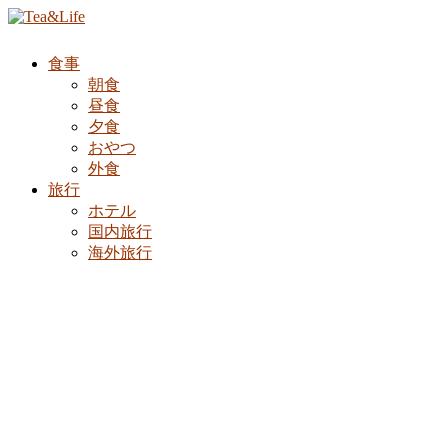
食事
朝食
昼食
夕食
おやつ
外食
旅行
ホテル
国内旅行
海外旅行