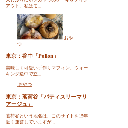
アウト。私はモ...
おや
つ
東京：谷中「Pollon」
美味しく可愛い手作りマフィン。ウォー
キング途中で立...
おやつ
東京：茗荷谷「パティスリーマリ
アージュ」
茗荷谷という地名は、このサイトを15年
近く運営していますが...