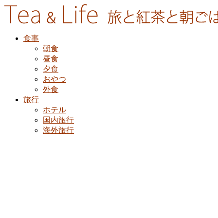
食事
朝食
昼食
夕食
おやつ
外食
旅行
ホテル
国内旅行
海外旅行