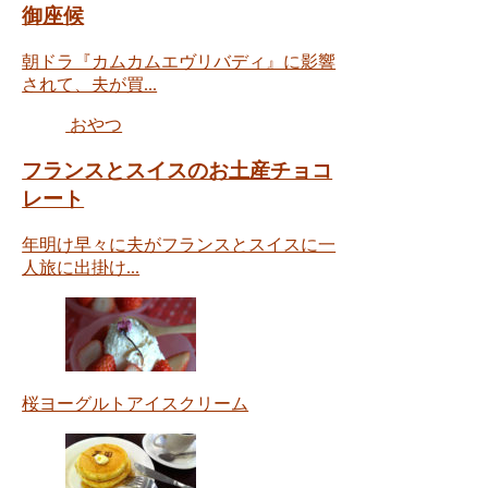
御座候
朝ドラ『カムカムエヴリバディ』に影響
されて、夫が買...
おやつ
フランスとスイスのお土産チョコ
レート
年明け早々に夫がフランスとスイスに一
人旅に出掛け...
桜ヨーグルトアイスクリーム