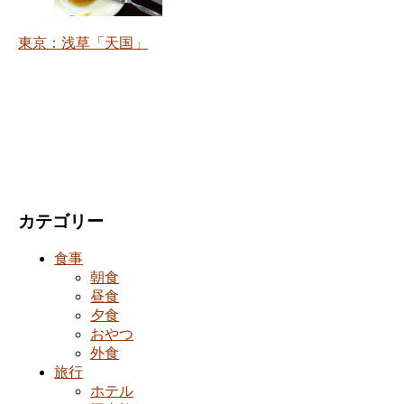
東京：浅草「天国」
カテゴリー
食事
朝食
昼食
夕食
おやつ
外食
旅行
ホテル