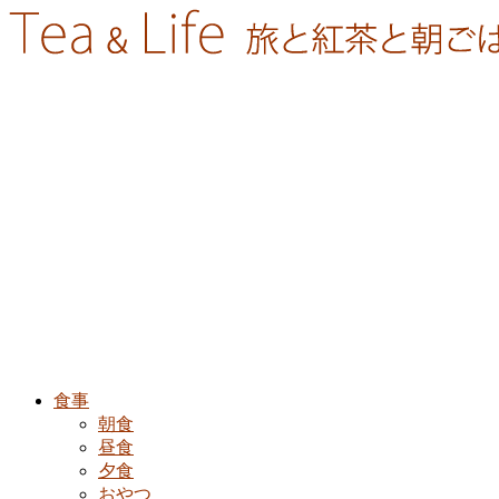
食事
朝食
昼食
夕食
おやつ