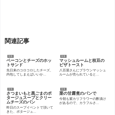
関連記事
朝食
朝食
ベーコンとチーズのホッ
マッシュルームと枝豆の
トサンド
ピザトースト
先日来のコロコロしたチーズ、
八百屋さんにブラウンマッシュ
内包してしまえばいいか...
ルームが売られていると...
朝食
朝食
さつまいもと黒ごまのポ
栗の甘露煮のパンで
タージュスープとクリー
今朝も紫カリフラワーの酢漬け
ムチーズのパン
があるので、カラフルさ...
昨日のスープイベントで頂いて
きた、ポタージュ...