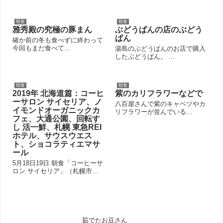
朝食
朝食
雅秀殿の究極の豚まん
ぶどうぱんの店のぶどう
ぱん
確か前の冬も食べずに終わって
今回もまだ食べて...
湯島のぶどうぱんのお店で購入
したぶどうぱん。 ...
朝食
朝食
2019年 北海道篇：コーヒ
紫のカリフラワーなどで
ーサロン サイセリア、ノ
八百屋さんで紫のキャベツやカ
イモンドオーガニックカ
リフラワーが並んでいる...
フェ、大通公園、回転す
し 活一鮮、札幌 東急REI
ホテル、サウスウエス
ト、ショコラティエマサ
ール
5月18日19日 朝食「コーヒーサ
ロン サイセリア」（札幌市...
茹でたお豆さん