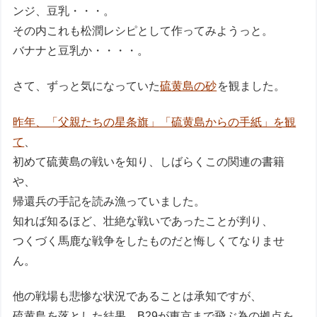
ンジ、豆乳・・・。
その内これも松潤レシピとして作ってみようっと。
バナナと豆乳か・・・・。
さて、ずっと気になっていた
硫黄島の砂
を観ました。
昨年、「父親たちの星条旗」「硫黄島からの手紙」を観
て
、
初めて硫黄島の戦いを知り、しばらくこの関連の書籍
や、
帰還兵の手記を読み漁っていました。
知れば知るほど、壮絶な戦いであったことが判り、
つくづく馬鹿な戦争をしたものだと悔しくてなりませ
ん。
他の戦場も悲惨な状況であることは承知ですが、
硫黄島を落とした結果、B29が東京まで飛ぶ為の拠点を