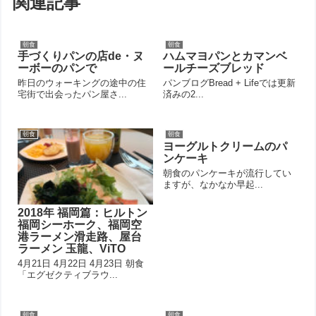
関連記事
朝食
朝食
手づくりパンの店de・ヌ
ハムマヨパンとカマンベ
ーボーのパンで
ールチーズブレッド
昨日のウォーキングの途中の住
パンブログBread + Lifeでは更新
宅街で出会ったパン屋さ...
済みの2...
朝食
朝食
ヨーグルトクリームのパ
ンケーキ
朝食のパンケーキが流行してい
ますが、なかなか早起...
2018年 福岡篇：ヒルトン
福岡シーホーク、福岡空
港ラーメン滑走路、屋台
ラーメン 玉龍、ViTO
4月21日 4月22日 4月23日 朝食
「エグゼクティブラウ...
朝食
朝食