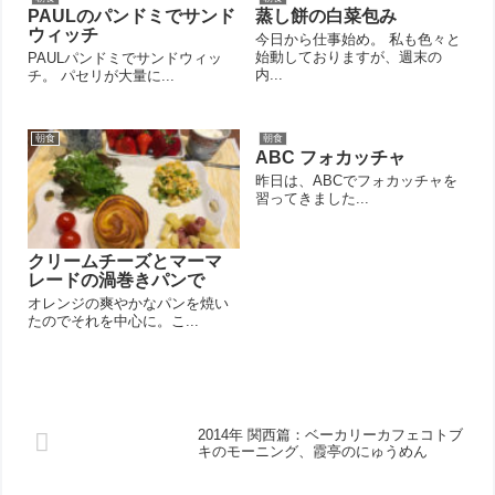
PAULのパンドミでサンド
蒸し餅の白菜包み
ウィッチ
今日から仕事始め。 私も色々と
始動しておりますが、週末の
PAULパンドミでサンドウィッ
内...
チ。 パセリが大量に...
朝食
朝食
ABC フォカッチャ
昨日は、ABCでフォカッチャを
習ってきました...
クリームチーズとマーマ
レードの渦巻きパンで
オレンジの爽やかなパンを焼い
たのでそれを中心に。こ...
2014年 関西篇：ベーカリーカフェコトブ
キのモーニング、霞亭のにゅうめん