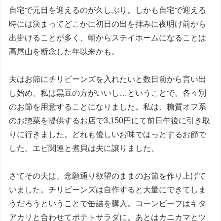
自宅で元日を迎えるのが久しぶり。しかも自宅で迎える
時には決まってどこかに初日の出を拝みに夜明け前から
出掛けることが多く、朝からステイホームになることは
高尾山を断念した年以来かも。
夫はお節にチリビーンズを入れたいと数日前から言い出
し始め、私は黒豆の方がいいし…ということで、各々別
のお節を用意することになりました。私は、糖質オフ系
のお惣菜を提供するお店で3,150円にて前日午後に引き取
りに行きました。どれも優しいお味でほっとするお節で
した。エビ関連と煮貝は夫に譲りました。
さてその夫は、念願通り欲望のままのお節を作り上げて
いました。チリビーンズは自作すると大量にできてしま
うだろうということで缶詰を購入。コーンビーフはキタ
アカリと合わせてポテトサラダに。あとはカニカマとツ