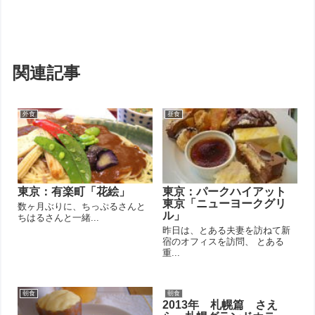
関連記事
外食
昼食
東京：有楽町「花絵」
東京：パークハイアット
東京「ニューヨークグリ
数ヶ月ぶりに、ちっぷるさんと
ル」
ちはるさんと一緒...
昨日は、とある夫妻を訪ねて新
宿のオフィスを訪問、 とある
重...
朝食
朝食
2013年 札幌篇 さえ