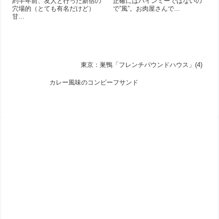
約半年前、友人と行った新宿の
正確にはバインミーではないの
穴場的（とても有名だけど）
で”風”。お肉屋さんで...
甘...
東京：巣鴨「フレンチパウンドハウス」(4)
カレー風味のコンビーフサンド