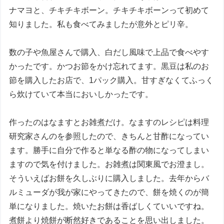
ナマヨと、チキチキボーン。チキチキボーンって初めて
知りました。私も食べてみましたが意外とピリ辛。
数の子や魚屋さんで購入、白だし風味で上品で食べやす
かったです。かつお節をかけ忘れてます。黒豆は私のお
節を購入したお店で、1パック購入。甘すぎなくてふっく
ら炊けていて本当においしかったです。
作ったのはなますとお雑煮だけ。なますのレシピは料理
研究家さんのを参照したので、きちんと甘酢になってい
ます。勝手に自分で作ると単なる酢の物になってしまい
ますので気を付けました。お雑煮は関東風でお澄まし。
そういえばお餅を久しぶりに購入しました。去年からバ
ルミューダが我が家にやってきたので、餅を焼くのが簡
単になりました。焼いたお餅は香ばしくていいですね。
煮餅より焼餅が断然好きであることを思い出しました。