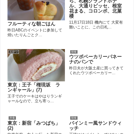
ら、札幌グランドホテ
ル、大通りビッセ、根室
花まる、コロンボ、北菓
楼
11月17日18日 機内にて 大変有
フルーティな朝ごはん
難いことに、この日札...
昨日ABCのイベントに参加して
焼いたりんごとク...
おやつ
朝食
ウツボベーカリーパネー
ナのパンで
昨日夫が大阪土産に買ってきて
くれたウツボベーカリー...
東京：王子「権現坂 ラ
ンギャール」(7)
王子でのケーキはやはりランギ
ャールなので、立ち寄っ...
外食
朝食
東京：新宿「みつばち」
バインミー風サンドウィ
(2)
ッチ