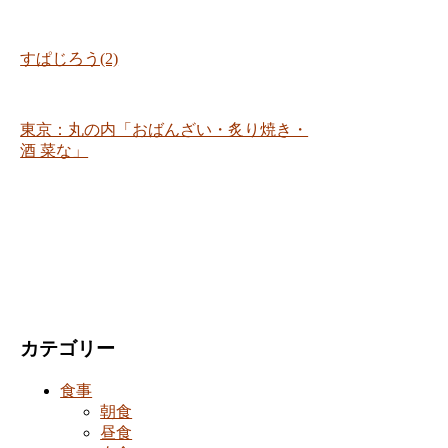
すぱじろう(2)
東京：丸の内「おばんざい・炙り焼き・
酒 菜な」
カテゴリー
食事
朝食
昼食