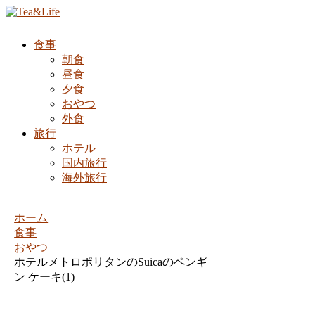
食事
朝食
昼食
夕食
おやつ
外食
旅行
ホテル
国内旅行
海外旅行
ホーム
食事
おやつ
ホテルメトロポリタンのSuicaのペンギ
ン ケーキ(1)