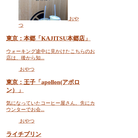
おや
つ
東京：本郷「KAJITSU本郷店」
ウォーキング途中に見かけたこちらのお
店は、後から知...
おやつ
東京：王子「apollon(アポロ
ン）」
気になっていたコーヒー屋さん。先にカ
ウンターでお会...
おやつ
ライチプリン