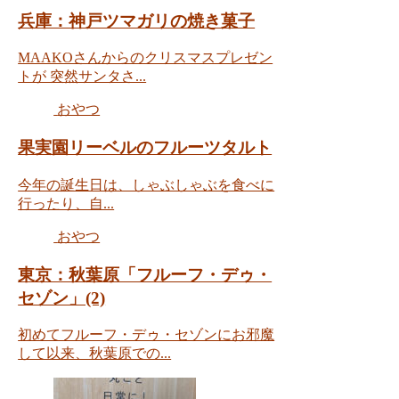
兵庫：神戸ツマガリの焼き菓子
MAAKOさんからのクリスマスプレゼン
トが 突然サンタさ...
おやつ
果実園リーベルのフルーツタルト
今年の誕生日は、しゃぶしゃぶを食べに
行ったり、自...
おやつ
東京：秋葉原「フルーフ・デゥ・
セゾン」(2)
初めてフルーフ・デゥ・セゾンにお邪魔
して以来、秋葉原での...