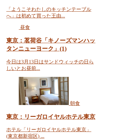
「ようこそわたしのキッチンテーブル
へ」は初めて買った王由...
昼食
東京：茗荷谷「キノーズマンハッ
タンニューヨーク」(1)
今日は3月13日はサンドウィッチの日ら
しいとお昼前...
朝食
東京：リーガロイヤルホテル東京
ホテル「リーガロイヤルホテル東京」
(東京都新宿区) ...