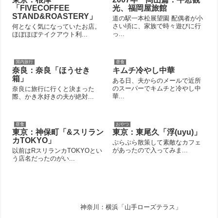
「FIVECOFFEE
光、福岡屋旅館
STAND&ROASTERY」
道の駅一本松展望園 配偶者が小
さい頃に、家族で時々遊びに行
何となく気になっていたお店。
っ...
ほぼほぼテイクアウト利...
国内旅行
昼食
奈良：奈良「ほうせき
キムチ冷やし中華
箱」
ある日、夫からのメールで近所
のスーパーでキムチと冷やし中
奈良に旅行に行くと決まった
華...
際、かき氷好きの夫が絶対...
昼食
おやつ
東京：神保町「&スリラン
東京：東尾久「浮(uyu)」
カTOKYO」
ぷらぷら散策して素敵なカフェ
があったので入ってみま...
以前はRスリランカTOKYOとい
う店名だったのがい...
神奈川：横浜「山手ローズテラス」