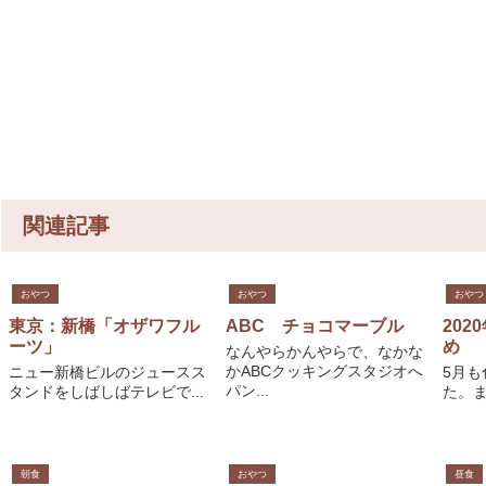
関連記事
おやつ
おやつ
おやつ
東京：新橋「オザワフル
ABC チョコマーブル
202
ーツ」
め
なんやらかんやらで、なかな
かABCクッキングスタジオへ
ニュー新橋ビルのジュースス
5月
パン...
タンドをしばしばテレビで...
た。ま
朝食
おやつ
昼食