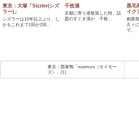
東京：大塚「Sizzler(シズ
千枚漬
黒毛
ラー)」
イクア
京都に寄り道散策した時、話
題のすぐき漬か、千枚...
シズラーは10年以上ぶり、し
創業
かもこれまで1回か2回...
久々
で...
東京：西巣鴨「moimors（モイモー
ズ）」(1)