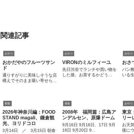
関連記事
おやつ
おやつ
おやつ
おかだやのフルーツサン
VIRONのミルフィーユ
おさ
ド
先日渋谷でランチや買い物を
パン
した後、お茶するかどう...
いる生
通りすがりに美味しそうな店
構えでそのまま吸い寄せら...
朝食
昼食
おやつ
2026年神奈川編：FOOD
2008年 福岡篇：広島ア
東京
STAND magali、鎌倉観
ンデルセン、原爆ドーム
リー
光、ヨリドコロ
9月16日 9月16日、17日 9月
お天
18日 9月20日 9...
後にウ
3月14日 ／ 3月15日 朝食