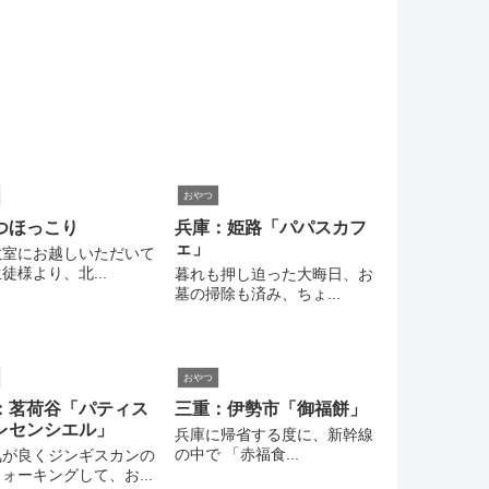
おやつ
つほっこり
兵庫：姫路「パパスカフ
ェ」
教室にお越しいただいて
徒様より、北...
暮れも押し迫った大晦日、お
墓の掃除も済み、ちょ...
おやつ
：茗荷谷「パティス
三重：伊勢市「御福餅」
レセンシエル」
兵庫に帰省する度に、新幹線
の中で 「赤福食...
気が良くジンギスカンの
ォーキングして、お...