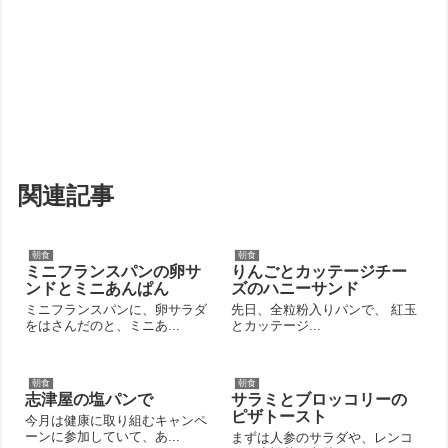
関連記事
朝食
朝食
ミニフランスパンの卵サ
りんごとカッテージチー
ンドとミニあんぱん
ズのハニーサンド
ミニフランスパンに、卵サラダ
先日、全粒粉入りパンで、 紅玉
をはさんだのと、ミニあ...
とカッテージ...
朝食
朝食
志津屋の塩パンで
サラミとブロッコリーの
ピザトースト
今月は健康に取り組むキャンペ
ーンに参加していて、あ...
まずは人参のサラダや、レンコ