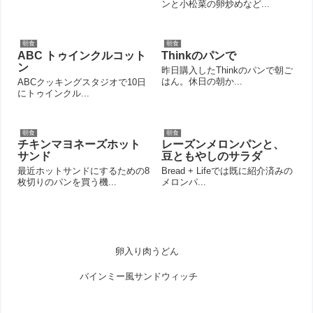
ンと小松菜の卵炒めなど...
朝食
朝食
ABC トゥインクルコット
Thinkのパンで
ン
昨日購入したThinkのパンで朝ご
はん。休日の朝か...
ABCクッキングスタジオで10日
にトゥインクル...
朝食
朝食
チキンマヨネーズホット
レーズンメロンパンと、
サンド
豆ともやしのサラダ
最近ホットサンドにするための8
Bread + Lifeでは既に紹介済みの
枚切りのパンを買う機...
メロンパ...
卵入り肉うどん
バインミー風サンドウィッチ