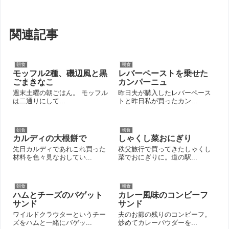
関連記事
朝食
朝食
モッフル2種、磯辺風と黒
レバーペーストを乗せた
ごまきなこ
カンパーニュ
週末土曜の朝ごはん。 モッフル
昨日夫が購入したレバーペース
は二通りにして...
トと昨日私が買ったカン...
朝食
朝食
カルディの大根餅で
しゃくし菜おにぎり
先日カルディであれこれ買った
秩父旅行で買ってきたしゃくし
材料を色々見なおしてい...
菜でおにぎりに。道の駅...
朝食
朝食
ハムとチーズのバゲット
カレー風味のコンビーフ
サンド
サンド
ワイルドクラウターというチー
夫のお節の残りのコンビーフ。
ズをハムと一緒にバゲッ...
炒めてカレーパウダーを...