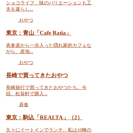
ショコライフ、味のバリエーションも工
夫を凝らし...
おやつ
東京：青山「Cafe Ratia」
表参道から一歩入った隠れ家的カフェな
がら、産地...
おやつ
長崎で買ってきたおやつ
長崎旅行で買ってきたおやつたち。今
回、松翁軒で購入...
昼食
東京：駒込「REALTA」（2）
久々にイートインでランチ。私は10種の