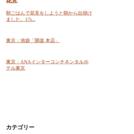
花見
朝ごはんで花見をしようと朝から出掛け
ました。17s...
東京：池袋「開楽 本店」
東京：ANAインターコンチネンタルホ
テル東京
カテゴリー