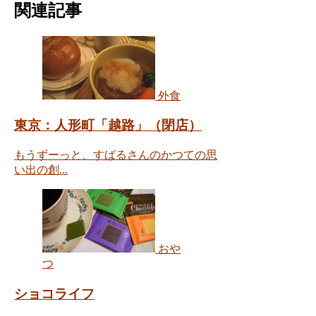
関連記事
外食
東京：人形町「越路」（閉店）
もうずーっと、すばるさんのかつての思
い出の創...
おや
つ
ショコライフ