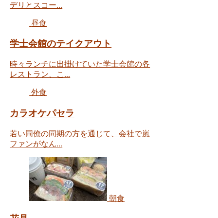
デリとスコー...
昼食
学士会館のテイクアウト
時々ランチに出掛けていた学士会館の各
レストラン、こ...
外食
カラオケパセラ
若い同僚の同期の方を通じて、会社で嵐
ファンがなん...
朝食