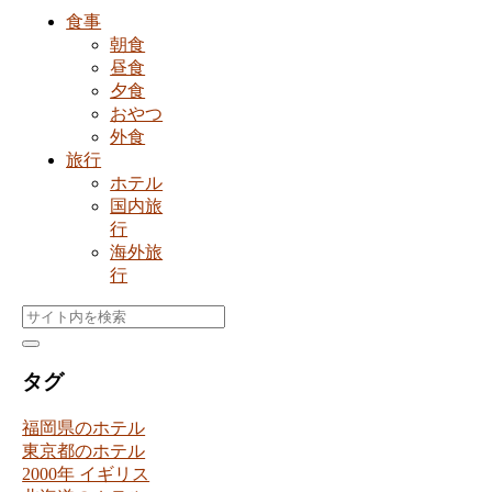
食事
朝食
昼食
夕食
おやつ
外食
旅行
ホテル
国内旅
行
海外旅
行
タグ
福岡県のホテル
東京都のホテル
2000年 イギリス