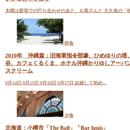
木曜は新宿での打ち合わせのあと、お客さんと 大久保の「松屋
朝食
2010年 沖縄篇：旧海軍指令部壕、ひめゆりの塔
谷、カフェくるくま、ホテル沖縄かりゆしアーバ
スクリーム
9月14日 9月15日 9月16日 9月17日 結婚して初め...
夕食
北海道：小樽市「The Ball」「Bar Ignis」