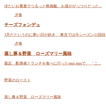
冷たいお蕎麦でつるっと晩御飯。お昼ががっつりだった...
夕食
チーズフォンデュ
3月だというのに寒い日が続き、 東京では今シーズン11回目..
夕食
蒸し豚＆野菜 ローズマリー風味
最近、配偶者とランチを食べに行ったmus musで、 「こ...
野菜のロースト
蒸し豚＆野菜 ローズマリー風味