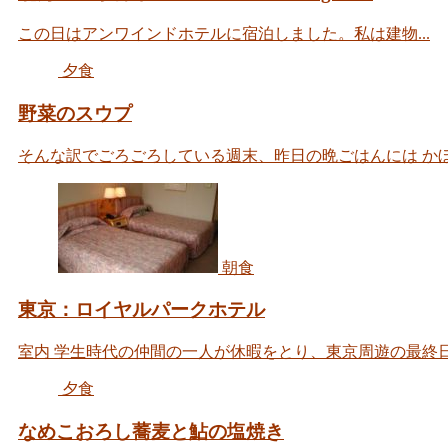
この日はアンワインドホテルに宿泊しました。私は建物...
夕食
野菜のスウプ
そんな訳でごろごろしている週末、昨日の晩ごはんには かぼち
朝食
東京：ロイヤルパークホテル
室内 学生時代の仲間の一人が休暇をとり、東京周遊の最終日程
夕食
なめこおろし蕎麦と鮎の塩焼き