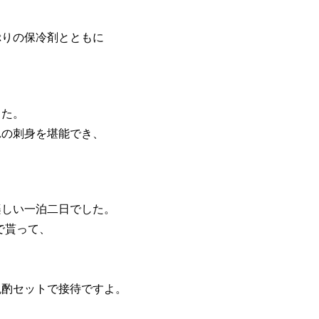
ぷりの保冷剤とともに
した。
れの刺身を堪能でき、
楽しい一泊二日でした。
で貰って、
晩酌セットで接待ですよ。