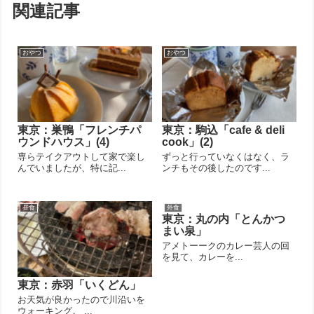
関連記事
おやつ
おやつ
東京：巣鴨「フレンチパ
東京：駒込「cafe & deli
ウンドハウス」(4)
cook」(2)
専らテイクアウトして家で楽し
ずっと行っていなくはなく、ラ
んでいましたが、特に記...
ンチもその後したのです...
昼食
外食
東京：丸の内「とんかつ
まい泉」
アメトーークのカレー芸人の回
を見て、カレーを...
東京：赤羽「いくどん」
お天気が良かったので川沿いを
ウォーキング。 ...