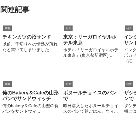
関連記事
朝食
朝食
朝食
チキンカツの沼サンド
東京：リーガロイヤルホ
イン
テル東京
サン
以前、千切りへの情熱が薄れ
たと書いてしまいました...
ホテル「リーガロイヤルホテ
イン
ル東京」(東京都新宿区) ...
ボカド
（紅...
朝食
朝食
朝食
俺のBakery＆Cafeの山形
ボヌールチョイスのパン
ザシ
パンでサンドウィッチ
で
ンで
俺のbakery＆Cafeの山型の食
昨日購入したボヌールチョイ
ザシ
パンをサンドウィ...
スのパンで朝ごはん。ウィ...
朝ごは