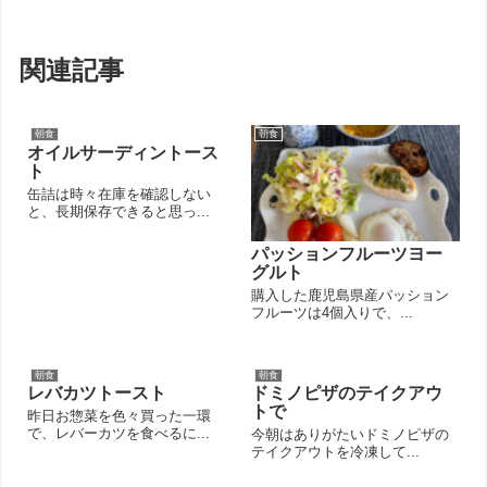
関連記事
朝食
朝食
オイルサーディントース
ト
缶詰は時々在庫を確認しない
と、長期保存できると思っ...
パッションフルーツヨー
グルト
購入した鹿児島県産パッション
フルーツは4個入りで、...
朝食
朝食
レバカツトースト
ドミノピザのテイクアウ
トで
昨日お惣菜を色々買った一環
で、レバーカツを食べるに...
今朝はありがたいドミノピザの
テイクアウトを冷凍して...