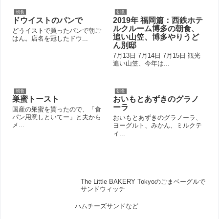
朝食
朝食
ドウイストのパンで
2019年 福岡篇：西鉄ホテ
ルクルーム博多の朝食、
どうイストで買ったパンで朝ご
追い山笠、博多やりうど
はん。店名を冠したドウ...
ん別邸
7月13日 7月14日 7月15日 観光
追い山笠、今年は...
朝食
朝食
巣蜜トースト
おいもとあずきのグラノ
ーラ
国産の巣蜜を貰ったので、「食
パン用意しといてー」と夫から
おいもとあずきのグラノーラ、
メ...
ヨーグルト、みかん、ミルクテ
ィ...
The Little BAKERY Tokyoのごまベーグルで
サンドウィッチ
ハムチーズサンドなど