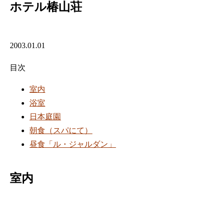
ホテル椿山荘
2003.01.01
目次
室内
浴室
日本庭園
朝食（スパにて）
昼食「ル・ジャルダン」
室内