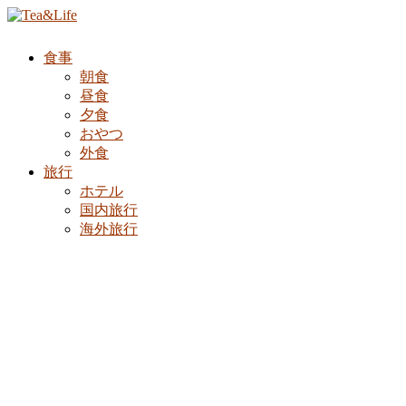
食事
朝食
昼食
夕食
おやつ
外食
旅行
ホテル
国内旅行
海外旅行