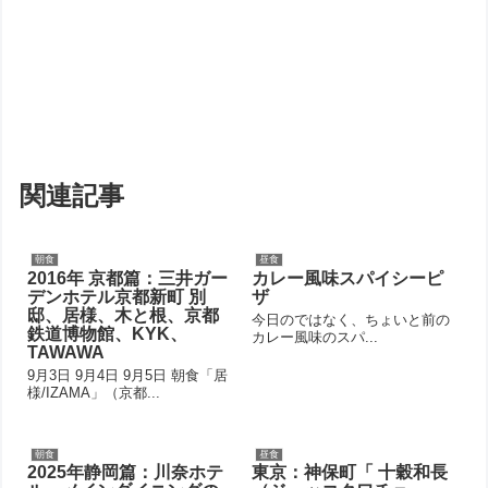
関連記事
朝食
昼食
2016年 京都篇：三井ガー
カレー風味スパイシーピ
デンホテル京都新町 別
ザ
邸、居様、木と根、京都
今日のではなく、ちょいと前の
鉄道博物館、KYK、
カレー風味のスパ...
TAWAWA
9月3日 9月4日 9月5日 朝食「居
様/IZAMA」（京都...
朝食
昼食
2025年静岡篇：川奈ホテ
東京：神保町「 十穀和長