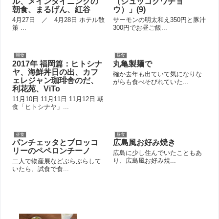
ル、メインダイニングの
（ジュッコクワチョ
朝食、まるげん、紅谷
ウ）」(9)
4月27日 ／ 4月28日 ホテル散
サーモンの明太和え350円と豚汁
策 ...
300円でお昼ご飯...
朝食
昼食
2017年 福岡篇：ヒトシナ
丸亀製麺で
ヤ、海鮮丼日の出、カフ
確か去年も出ていて気になりな
ェレジャン珈琲舎のだ、
がらも食べそびれていた...
利花苑、ViTo
11月10日 11月11日 11月12日 朝
食「ヒトシナヤ」...
昼食
昼食
パンチェッタとブロッコ
広島風お好み焼き
リーのペペロンチーノ
広島に少し住んでいたこともあ
り、広島風お好み焼...
二人で物産展などぶらぶらして
いたら、試食で食...