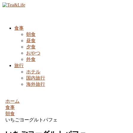
食事
朝食
昼食
夕食
おやつ
外食
旅行
ホテル
国内旅行
海外旅行
ホーム
食事
朝食
いちごヨーグルトパフェ