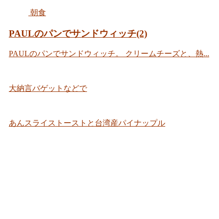
朝食
PAULのパンでサンドウィッチ(2)
PAULのパンでサンドウィッチ。 クリームチーズと、熱...
大納言バゲットなどで
あんスライストーストと台湾産パイナップル