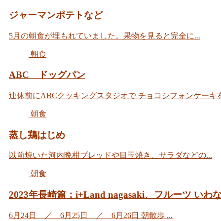
ジャーマンポテトなど
5月の朝食が埋もれていました。果物を見ると完全に...
朝食
ABC ドッグパン
連休前にABCクッキングスタジオで チョコシフォンケーキを.
朝食
蒸し鶏はじめ
以前焼いた河内晩柑ブレッドや目玉焼き、サラダなどの...
朝食
2023年長崎篇：i+Land nagasaki、フルー
6月24日 ／ 6月25日 ／ 6月26日 朝散歩 ...