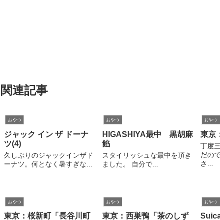
関連記事
おやつ
おやつ
おやつ
ジャック イン ザ ドーナ
HIGASHIYA最中 黒胡麻
東京
ツ(4)
餡
丁度三
だので
久しぶりのジャックインザド
スタイリッシュな最中を頂き
さ...
ーナツ。何となく暑すぎな...
ました。 自分で...
おやつ
おやつ
おやつ
東京：桜新町「長谷川町
東京：西巣鴨「茶のしず
Sui