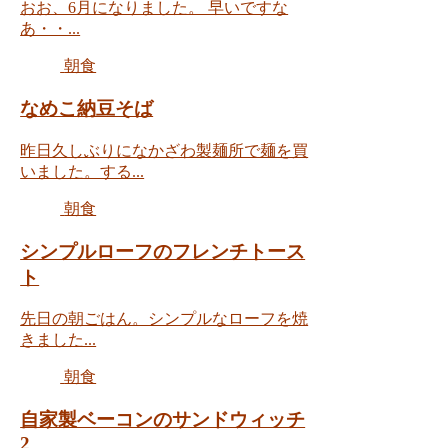
おお、6月になりました。 早いですな
あ・・...
朝食
なめこ納豆そば
昨日久しぶりになかざわ製麺所で麺を買
いました。する...
朝食
シンプルローフのフレンチトース
ト
先日の朝ごはん。シンプルなローフを焼
きました...
朝食
自家製ベーコンのサンドウィッチ
2