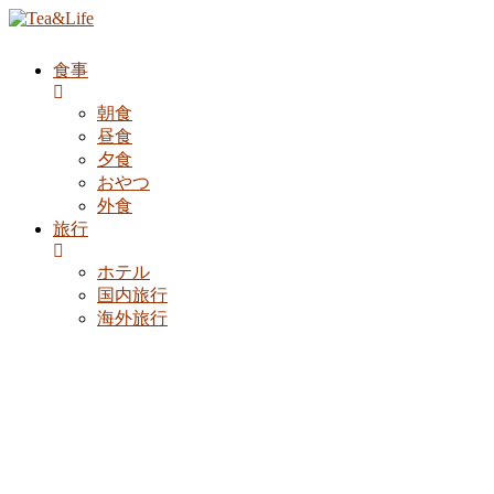
食事
朝食
昼食
夕食
おやつ
外食
旅行
ホテル
国内旅行
海外旅行