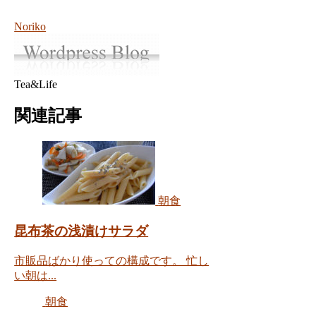
Noriko
Tea&Life
関連記事
朝食
昆布茶の浅漬けサラダ
市販品ばかり使っての構成です。 忙し
い朝は...
朝食