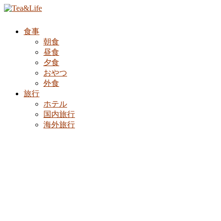
食事
朝食
昼食
夕食
おやつ
外食
旅行
ホテル
国内旅行
海外旅行