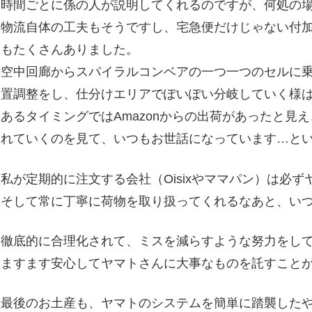
時間ごとに係の人が説明してくれるのですが、何処の
物流自体の工夫もそうですし、宅急便だけじゃない付
もたくさんありました。
空中回廊からスパイラルコンベアの一つ一つのセルに
置調整をし、仕分けエリアでぽいぽい分岐していく様
あるタイミングではAmazonからの出荷があったと見
れていくのを見て、いつもお世話になっています…と
私が定期的に注文する会社（Oisixやママパン）は必
そして常に丁寧に荷物を取り扱ってくれるなあと、い
徹底的に合理化されて、ミスを減らすような努力をし
ますます安心してヤマトさんに大事なものを託すこと
最後のお土産も、ヤマトのシステムを簡単に踏襲した