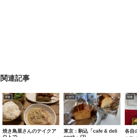
関連記事
夕食
おやつ
朝食
焼き鳥屋さんのテイクア
東京：駒込「cafe & deli
各自
ウトで
cook」(2)