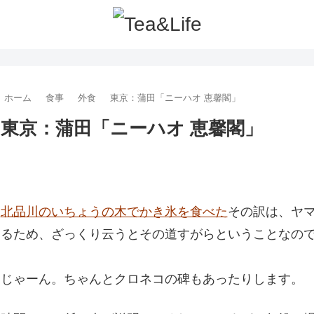
ホーム
食事
外食
東京：蒲田「ニーハオ 恵馨閣」
東京：蒲田「ニーハオ 恵馨閣」
北品川のいちょうの木でかき氷を食べた
その訳は、ヤ
るため、ざっくり云うとその道すがらということなの
じゃーん。ちゃんとクロネコの碑もあったりします。