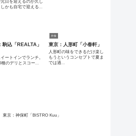
で元日を迎えるのが久し
しかも自宅で迎える...
外食
：駒込「REALTA」
東京：人形町「小春軒」
）
人形町の味をできるだけ楽し
もうというコンセプトで夏ま
にイートインでランチ。
では過...
0種のデリとスコー...
東京：神保町「BISTRO Kuu」