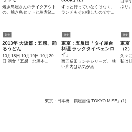
自宅
ぶり。
焼き鳥屋さんのテイクアウト
ずっと行っていなくはなく、
の、焼き鳥セットと鳥煮込...
ランチもその後したのです...
朝食
外食
昼食
2013年 大阪篇：五感、踊
東京：五反田「タイ屋台
東京
るうどん
料理 ラックタイペェンロ
（2
イ」
10月18日 10月19日 10月20
久々
日 朝食「五感 北浜本...
私は1
西五反田ランチシリーズ。 狭
い店内は活気があ...
東京：日本橋「鶴屋吉信 TOKYO MISE」(1)