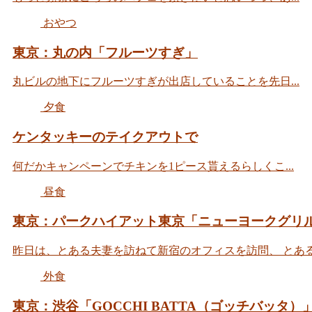
おやつ
東京：丸の内「フルーツすぎ」
丸ビルの地下にフルーツすぎが出店していることを先日...
夕食
ケンタッキーのテイクアウトで
何だかキャンペーンでチキンを1ピース貰えるらしくこ...
昼食
東京：パークハイアット東京「ニューヨークグリ
昨日は、とある夫妻を訪ねて新宿のオフィスを訪問、 とある重
外食
東京：渋谷「GOCCHI BATTA（ゴッチバッタ）