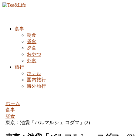
食事
朝食
昼食
夕食
おやつ
外食
旅行
ホテル
国内旅行
海外旅行
ホーム
食事
昼食
東京：池袋「バルマルシェ コダマ」(2)