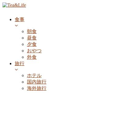
食事
朝食
昼食
夕食
おやつ
外食
旅行
ホテル
国内旅行
海外旅行