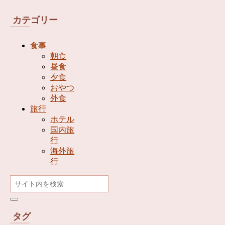
カテゴリー
食事
朝食
昼食
夕食
おやつ
外食
旅行
ホテル
国内旅
行
海外旅
行
タグ