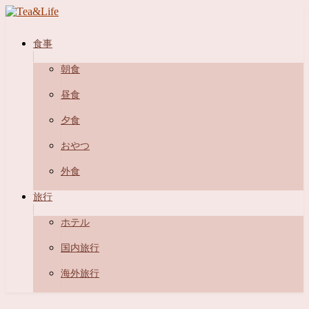
食事
朝食
昼食
夕食
おやつ
外食
旅行
ホテル
国内旅行
海外旅行