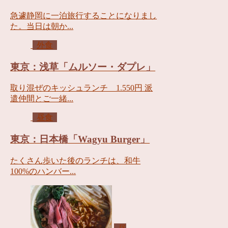
急遽静岡に一泊旅行することになりまし
た。当日は朝か...
外食
東京：浅草「ムルソー・ダプレ」
取り混ぜのキッシュランチ 1.550円 派
遣仲間とご一緒...
昼食
東京：日本橋「Wagyu Burger」
たくさん歩いた後のランチは、和牛
100%のハンバー...