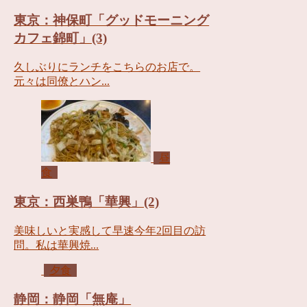
東京：神保町「グッドモーニング
カフェ錦町」(3)
久しぶりにランチをこちらのお店で。
元々は同僚とハン...
昼
食
東京：西巣鴨「華興」(2)
美味しいと実感して早速今年2回目の訪
問。私は華興焼...
夕食
静岡：静岡「無庵」