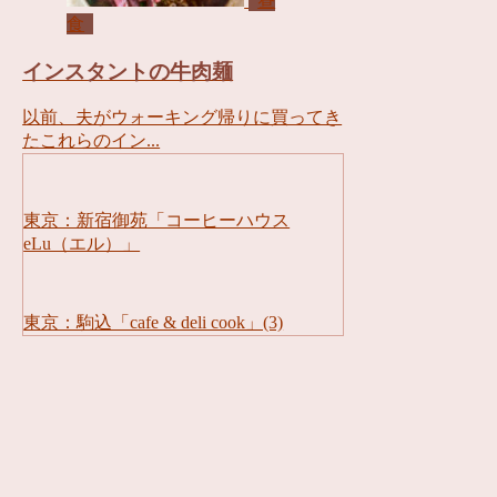
昼
食
インスタントの牛肉麺
以前、夫がウォーキング帰りに買ってき
たこれらのイン...
東京：新宿御苑「コーヒーハウス
eLu（エル）」
東京：駒込「cafe & deli cook」(3)