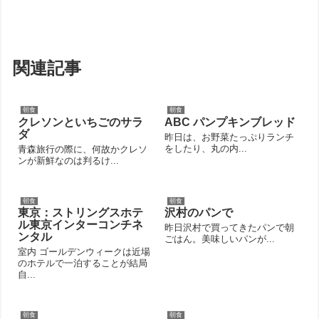
関連記事
朝食
朝食
クレソンといちごのサラ
ABC パンプキンブレッド
ダ
昨日は、お野菜たっぷりランチ
をしたり、丸の内...
青森旅行の際に、何故かクレソ
ンが新鮮なのは判るけ...
朝食
朝食
東京：ストリングスホテ
沢村のパンで
ル東京インターコンチネ
昨日沢村で買ってきたパンで朝
ンタル
ごはん。美味しいパンが...
室内 ゴールデンウィークは近場
のホテルで一泊することが結局
自...
朝食
朝食