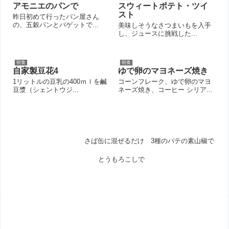
アモニエのパンで
スウィートポテト・ツイ
スト
昨日初めて行ったパン屋さん
の、五穀パンとバゲットで...
美味しそうなさつまいもを入手
し、ジュースに挑戦した...
朝食
朝食
自家製豆花4
ゆで卵のマヨネーズ焼き
1リットルの豆乳の400ｍｌを鹹
コーンフレーク、ゆで卵のマヨ
豆漿（シェントウジ...
ネーズ焼き、コーヒー シリア...
さば缶に混ぜるだけ 3種のパテの素山椒で
とうもろこしで