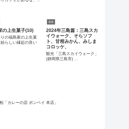
昼食
の上生菓子(10)
2024年三島篇：三島スカ
イウォーク、そらソフ
ぶりの福島家の上生菓
ト、甘柑みかん、みしま
年始らしい縁起の良い
コロッケ、
観光「三島スカイウォーク」
(静岡県三島市) ...
柏「カレーの店 ボンベイ 本店」