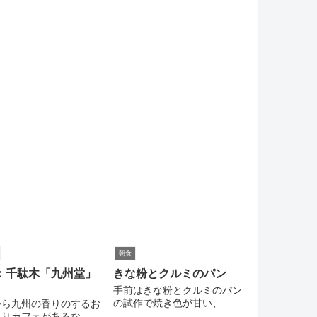
朝食
：千駄木「九州堂」
きな粉とクルミのパン
手前はきな粉とクルミのパン
の試作で焼き色が甘い、...
から九州の香りのするお
りカフェがあるな、...