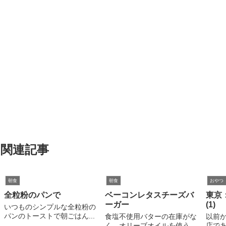
関連記事
朝食
朝食
おやつ
全粒粉のパンで
ベーコンレタスチーズバ
東京
ーガー
(1)
いつものシンプルな全粒粉の
パンのトーストで朝ごはん...
食塩不使用バターの在庫がな
以前
く、オリーブオイルを使う...
店であ