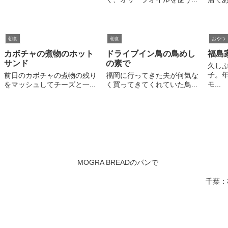
朝食
朝食
おやつ
カボチャの煮物のホット
ドライブイン鳥の鳥めし
福島家
サンド
の素で
久し
子。
前日のカボチャの煮物の残り
福岡に行ってきた夫が何気な
モ...
をマッシュしてチーズと一...
く買ってきてくれていた鳥...
MOGRA BREADのパンで
千葉：