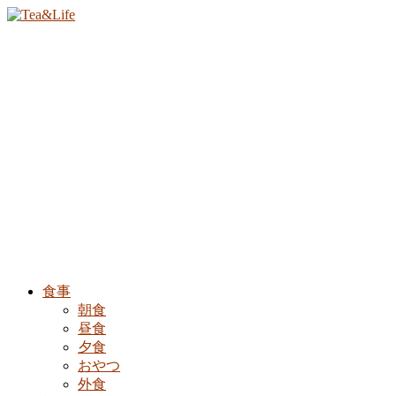
食事
朝食
昼食
夕食
おやつ
外食