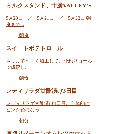
ミルクスタンド、十勝VALLEY’S
5月20日 ／ 5月21日 ／ 5月22日 朝
食まで...
朝食
スイートポテトロール
さつま芋を甘く加工して、ひねりロール
で成形し...
朝食
レディサラダ甘酢漬け3日目
レディサラダ甘酢漬け3日目。全体的に
ピンク色になっ...
朝食
厚切りベーコンオムレツのホット