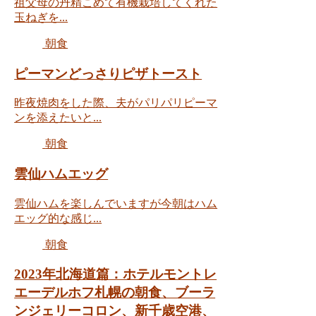
祖父母の丹精こめて有機栽培してくれた
玉ねぎを...
朝食
ピーマンどっさりピザトースト
昨夜焼肉をした際、夫がパリパリピーマ
ンを添えたいと...
朝食
雲仙ハムエッグ
雲仙ハムを楽しんでいますが今朝はハム
エッグ的な感じ...
朝食
2023年北海道篇：ホテルモントレ
エーデルホフ札幌の朝食、ブーラ
ンジェリーコロン、新千歳空港、