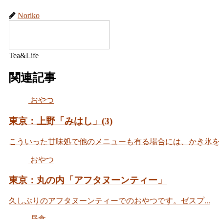
Noriko
Tea&Life
関連記事
おやつ
東京：上野「みはし」(3)
こういった甘味処で他のメニューも有る場合には、かき氷を選
おやつ
東京：丸の内「アフタヌーンティー」
久しぶりのアフタヌーンティーでのおやつです。ゼスプ...
昼食