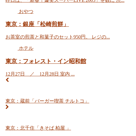
昨日は、「新春！爆笑スーパーLIVE'2005」を観に 渋...
おやつ
東京：銀座「松崎煎餅」
お茶室の煎茶と和菓子のセット950円。 レジの...
ホテル
東京：フォレスト・イン昭和館
12月27日 ／ 12月28日 室内 ...
東京：蔵前「バーガー喫茶 チルトコ」
東京：北千住「きそば 柏屋 」