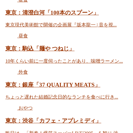
東京：清澄白河「100本のスプーン」
東京現代美術館で開催の企画展『坂本龍一 | 音を視...
昼食
東京：駒込「麺や つねじ」
10年くらい前に一度伺ったことがあり、味噌ラーメン...
外食
東京：銀座「37 QUALITY MEATS」
ちょっと遅れた結婚記念日的なランチを食べに行き...
おやつ
東京：渋谷「カフェ・アプレミディ」