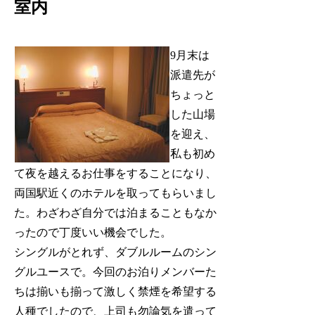
室内
9月末は
派遣先が
ちょっと
した山場
を迎え、
私も初め
て夜を越えるお仕事をすることになり、
両国駅近くのホテルを取ってもらいまし
た。わざわざ自分では泊まることもなか
ったので丁度いい機会でした。
シングルがとれず、ダブルルームのシン
グルユースで。今回のお泊りメンバーた
ちは揃いも揃って激しく禁煙を希望する
人種でしたので、上司も勿論気を遣って