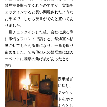
禁煙室を取ってくれたのですが、実際チ
ェックインすると長い間燻されたような
お部屋で、しかも灰皿がでんと置いてあ
りました。
一旦チェックインした後、会社に戻る際
に事情をフロントで話すと、禁煙室へ移
動させてもらえる事になり、一命を取り
留めました。でも他の人の禁煙室にはカ
ーペットに煙草の焦げ後があったとか
(笑)
夜半過ぎ
に戻り、
ジャケッ
トをかけ
ようとし