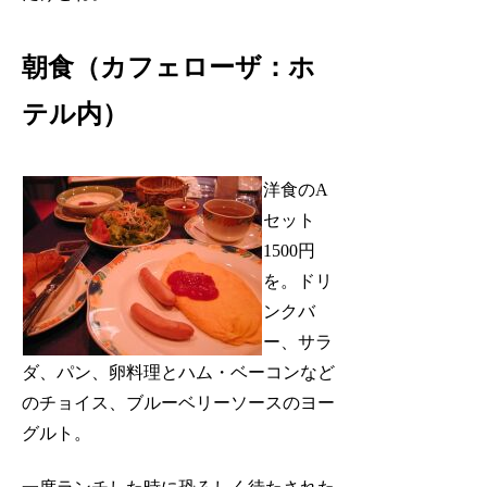
朝食（カフェローザ：ホ
テル内）
洋食のA
セット
1500円
を。ドリ
ンクバ
ー、サラ
ダ、パン、卵料理とハム・ベーコンなど
のチョイス、ブルーベリーソースのヨー
グルト。