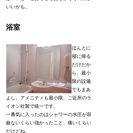
いいかも。
浴室
ほんとに
寝に帰る
だけだか
ら、最小
限の設備
でもまあ
よし。アメニティも最小限。ご近所のラ
イオン社製で統一です。
一番気に入ったのはシャワーの水圧が容
赦ないくらい強かったこと。痛いくらい
だけどね。