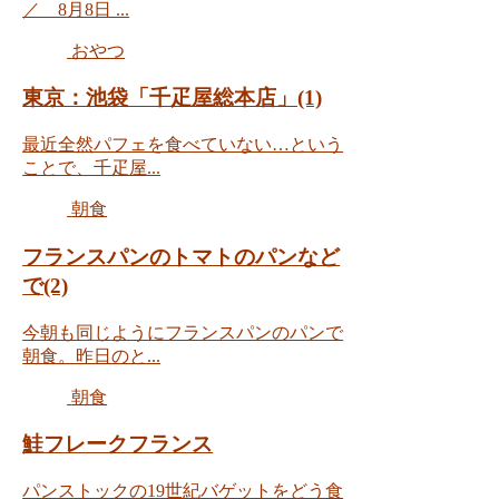
／ 8月8日 ...
おやつ
東京：池袋「千疋屋総本店」(1)
最近全然パフェを食べていない…という
ことで、千疋屋...
朝食
フランスパンのトマトのパンなど
で(2)
今朝も同じようにフランスパンのパンで
朝食。昨日のと...
朝食
鮭フレークフランス
パンストックの19世紀バゲットをどう食