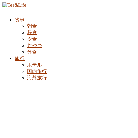
食事
朝食
昼食
夕食
おやつ
外食
旅行
ホテル
国内旅行
海外旅行