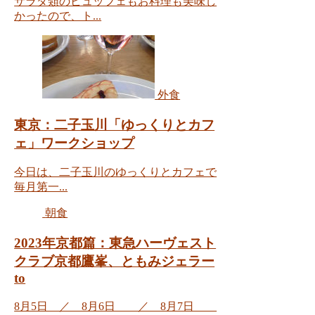
サラダ類のビュッフェもお料理も美味し
かったので、ト...
外食
東京：二子玉川「ゆっくりとカフ
ェ」ワークショップ
今日は、二子玉川のゆっくりとカフェで
毎月第一...
朝食
2023年京都篇：東急ハーヴェスト
クラブ京都鷹峯、ともみジェラー
to
8月5日 ／ 8月6日 ／ 8月7日