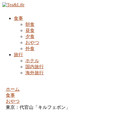
食事
朝食
昼食
夕食
おやつ
外食
旅行
ホテル
国内旅行
海外旅行
ホーム
食事
おやつ
東京：代官山「キルフェボン」