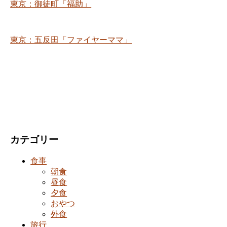
東京：御徒町「福助」
東京：五反田「ファイヤーママ」
カテゴリー
食事
朝食
昼食
夕食
おやつ
外食
旅行