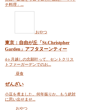
チ料理」...
おやつ
東京：自由が丘「St.Christpher
Garden」アフタヌーンティー
4ヶ月越しの念願叶って、セントクリス
トファーガーデンでのお...
昼食
ぜんざい
小豆を煮ました。何年振りか、もう絶対
に思い出せませ...
おやつ