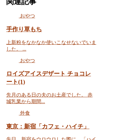
関連記事
おやつ
手作り草もち
上新粉をなかなか使いこなせないでいま
した。 ...
おやつ
ロイズアイスデザート チョコレ
ート(1)
先月のある日の夫のお土産でした。 赤
城乳業から期間...
外食
東京：新宿「カフェ・ハイチ」
先日、新宿をウロウロした際に、「ハイ