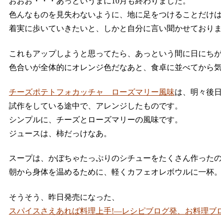
おおお・・・あっというまに10月も終わりました。
色んなものを見失わないように、地に足をつけることだけ
着実に歩いていきたいと、しかと自分に言い聞かせており
これもアップしようと思ってたら、あっという間に日にち
色合いが全体的にオレンジ色だなあと、食卓に並べてから
チーズポテトフォカッチャ ローズマリー風味
は、明々後
試作をしている途中で、アレンジしたものです。
シンプルに、チーズとローズマリーの風味です。
ジュースは、柿だっけなあ。
スープは、かぼちゃたっぷりのシチューをたくさん作った
朝から身体を温めるために、軽くカフェオレボウルに一杯
そうそう、昨日発売になった、
スパイスさえあれば料理上手!―レシピブログ発、お料理ブロ