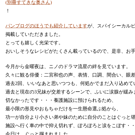
(別冊すてきな奥さん)
！
パンブログのほうでも紹介しています
が、スパイシーカル
掲載していただきました。
とっても嬉しく光栄です。
おいしそうなレシピがたくさん載っているので、是非、お
今月から金曜夜は、ニノのドラマ流星の絆を見ています。
久々に観る俳優：二宮和也の声、表情、口調、間合い、眼
過去2回、いいなあと思いつつも、何処かでまだ入り込めて
過去と現在の3兄妹が交差するシーンで、ふいに涙腺が緩み
切なかったです・・・養護施設に預けられるため、
最小限の形見やおもちゃだけを一生懸命選ぶ処から、
功一が自分より小さい弟や妹のために自分のことはぐっと
施設へ行く車の中で抑え切れず、ぽろぽろと涙をこぼす・
今日は、ぐっと掴まれました。