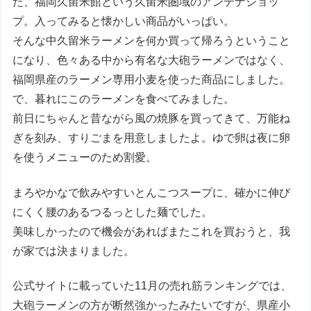
た、福岡久留米館という久留米圏域のアンテナショッ
プ。入ってみると懐かしい商品がいっぱい。
そんな中久留米ラーメンを何か買って帰ろうということ
になり、色々ある中から有名な大砲ラーメンではなく、
福岡県産のラーメン専用小麦を使った商品にしました。
で、暮れにこのラーメンを食べてみました。
前日にちゃんと昔ながら風の焼豚を買ってきて、万能ね
ぎを刻み、すりごまを用意しましたよ。ゆで卵は夜に卵
を使うメニューのため割愛。
まろやかなで飲みやすいとんこつスープに、確かに伸び
にくく腰のあるつるっとした麺でした。
美味しかったので機会があればまたこれを買おうと、我
が家では決まりました。
公式サイトに載っていた11月の売れ筋ランキングでは、
大砲ラーメンの方が断然強かったみたいですが、県産小