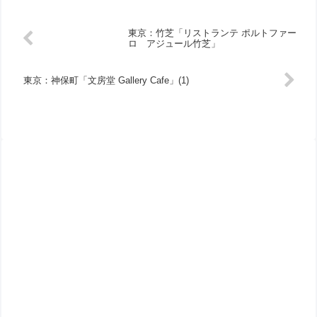
東京：竹芝「リストランテ ポルトファー
ロ アジュール竹芝」
東京：神保町「文房堂 Gallery Cafe」(1)