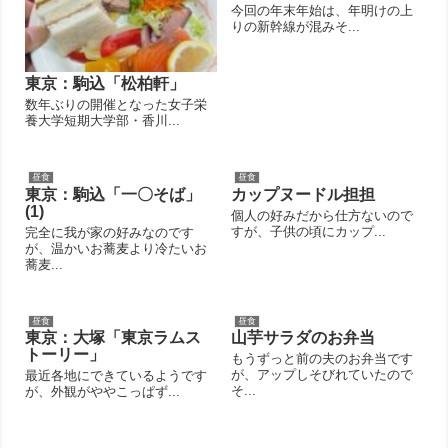
今回の年末年始は、年明けの上
りの新幹線が混みそ...
東京：駒込「松柏軒」
数年ぶりの開催となった女子栄
養大学短期大学部・香川...
昼食
昼食
東京：駒込「一〇そば」
カップヌードル担担
(1)
個人の好みだから仕方ないので
すが、子供の頃にカップ...
完全に我が家の好みなのです
が、温かいお蕎麦より冷たいお
蕎麦...
昼食
昼食
東京：大塚「東京ラムス
山芋サラダのお弁当
トーリー」
もうずっと前の夫のお弁当です
が、アップしそびれていたので
最近各地にできているようです
そ...
が、外観がややこっぱず...