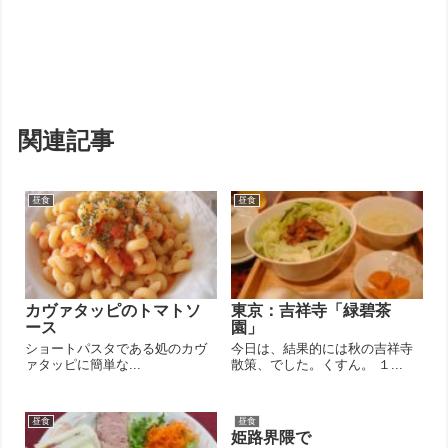
関連記事
昼食
昼食
カヴァタッピのトマトソ
東京：吉祥寺「緑碧茶
ース
園」
ショートパスタである処のカヴ
今日は、結果的には秋の吉祥寺
ァタッピに簡単な...
散策、でした。くすん。 １...
昼食
昼食
姫路界隈で